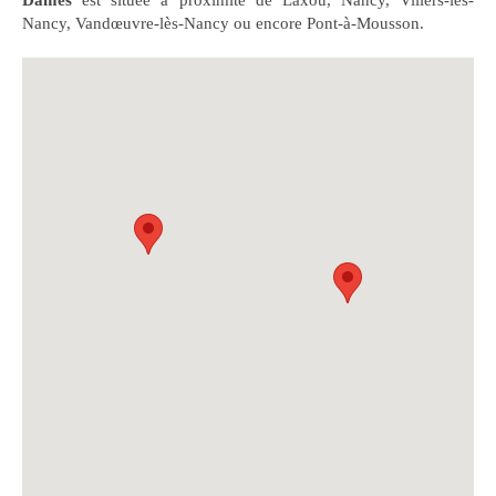
Dames
est située à proximité de Laxou, Nancy, Villers-lès-
Nancy, Vandœuvre-lès-Nancy ou encore Pont-à-Mousson.