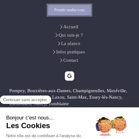
Prendre rendez-vous
Accueil
Qui suis-je ?
La séance
Infos pratiques
Contact
Pompey, Bouxières-aux-Dames, Champigneulles, Maxéville,
Liverdun, Malzéville, Laxou, Saint-Max, Essey-lès-Nancy,
Dieulouard, Nancy, Tomblaine
Plan du site
Mentions légales